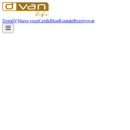
Domů
Výbava vozu
Ceník
Blog
Kontakt
Rezervovat
Kde parkovat s obytňákem
Tipy na místa a aplikace pro bezpečné parkování obytného vozu
doma i v zahraničí.
Vyrážíte s obytňákem na cesty poprvé nebo jste zkušený karavanista
a dobrý tip na parkování se vám hodí? Pak jste tu správně!
Nejprve slovníček pojmů:
Parkování na divoko
Místo, kde prostě zaparkujete a jste. Pozor ne všude je to povolené,
v některých zemích za parkování mimo povolená místa jsou
udělovány vysoké pokuty a jsou i destinace, kde skutečně nejsou