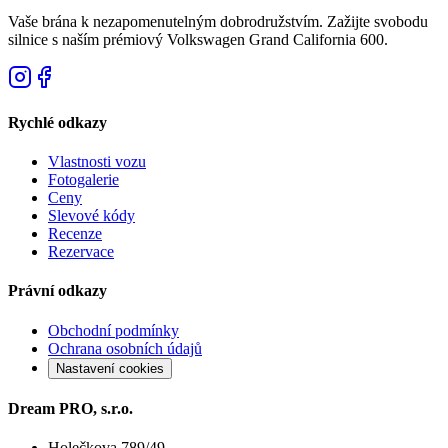
Vaše brána k nezapomenutelným dobrodružstvím. Zažijte svobodu
silnice s naším prémiový Volkswagen Grand California 600.
Rychlé odkazy
Vlastnosti vozu
Fotogalerie
Ceny
Slevové kódy
Recenze
Rezervace
Právní odkazy
Obchodní podmínky
Ochrana osobních údajů
Nastavení cookies
Dream PRO, s.r.o.
Holečkova 789/49